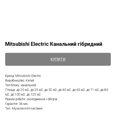
Mitsubishi Electric Канальний гібридний
КУПИТИ
Бренд: Mitsubishi Electric
Виробництво: Китай
Тип блоку: канальний
Площа: до 20 м2, до 25 м2, до 32 м2, до 40 м2, до 63 м2, до 71 м2, до 80
м2, до 100 м2, до 125 м2
Режим роботи: охолодження і обігрів
Гарантія: 36 міс.
Тип: Мультиспліт-системи