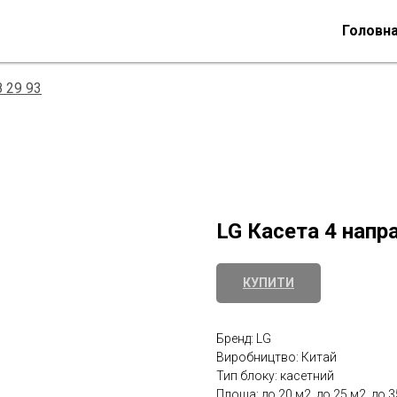
Головн
8 29 93
LG Касета 4 напр
КУПИТИ
Бренд: LG
Виробництво: Китай
Тип блоку: касетний
Площа: до 20 м2, до 25 м2, до 3