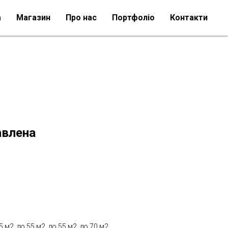
а
Магазин
Про нас
Портфоліо
Контакти
авлена
5 м2, до 55 м2, до 55 м2, до 70 м2