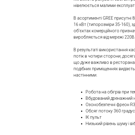
нівелюється малими експлуат
В асортименті GREE присутні 
16 кВт (типорозміри 35-160), 
об'єктах комерційного призна
виробляється від мережі 220В
В результаті використання кас
потік в чотири сторони, досяг
що дуже важливо в ресторанах
подібних приміщеннях видаєть
настінними.
Робота на обігрів при те
Вбудований дренажний 
Озонобезпечні фреон R
Обсяг потоку 360 градус
ІК пульт
Низький рівень шуму і в