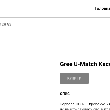
Головн
8 29 93
Gree U-Match Кас
КУПИТИ
ОПИС
Корпорація GREE пропонує інв
які вміють рахувати свої витр