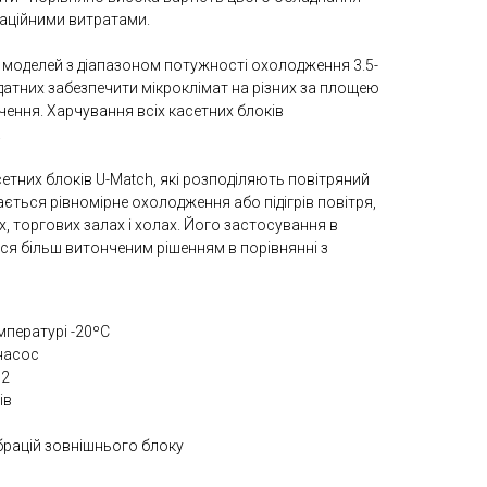
аційними витратами.
8 моделей з діапазоном потужності охолодження 3.5-
здатних забезпечити мікроклімат на різних за площею
чення. Харчування всіх касетних блоків
.
етних блоків U-Match, які розподіляють повітряний
ається рівномірне охолодження або підігрів повітря,
, торгових залах і холах. Його застосування в
ся більш витонченим рішенням в порівнянні з
мпературі -20ºС
насос
32
ів
ібрацій зовнішнього блоку