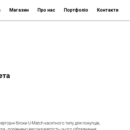
а
Магазин
Про нас
Портфоліо
Контакти
ета
ерторні блоки U-Match касетного типу для покупців,
ати - порівняно висока вартість цього обладнання