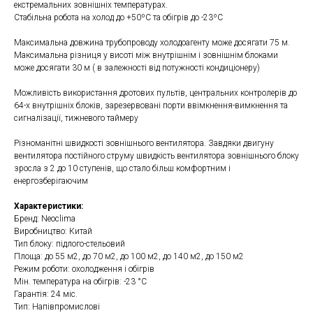
екстремальних зовнішніх температурах.
Стабільна робота на холод до +50ºС та обігрів до -23ºС
Максимальна довжина трубопроводу холодоагенту може досягати 75 м.
Максимальна різниця у висоті між внутрішнім і зовнішнім блоками
може досягати 30 м ( в залежності від потужності кондиціонеру)
Можливість використання дротових пультів, центральних контролерів до
64-х внутрішніх блоків, зарезервовані порти ввімкнення-вимкнення та
сигналізації, тижневого таймеру
Різноманітні швидкості зовнішнього вентилятора. Завдяки двигуну
вентилятора постійного струму швидкість вентилятора зовнішнього блоку
зросла з 2 до 10 ступенів, що стало більш комфортним і
енергозберігаючим
Характеристики:
Бренд: Neoclima
Виробництво: Китай
Тип блоку: підлого-стельовий
Площа: до 55 м2, до 70 м2, до 100 м2, до 140 м2, до 150 м2
Режим роботи: охолодження і обігрів
Мін. температура на обігрів: -23 °C
Гарантія: 24 міс.
Тип: Напівпромислові