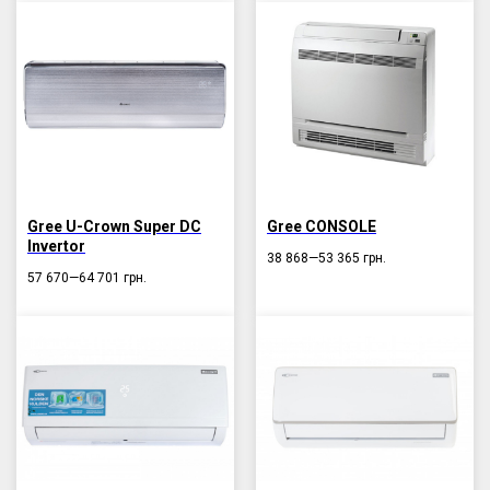
Gree U-Crown Super DC
Gree CONSOLE
Invertor
38 868—53 365
грн.
57 670—64 701
грн.