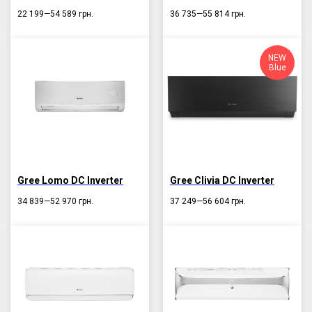
22 199—54 589
грн.
36 735—55 814
грн.
NEW
Blue
Gree Lomo DC Inverter
Gree Clivia DC Inverter
34 839—52 970
грн.
37 249—56 604
грн.