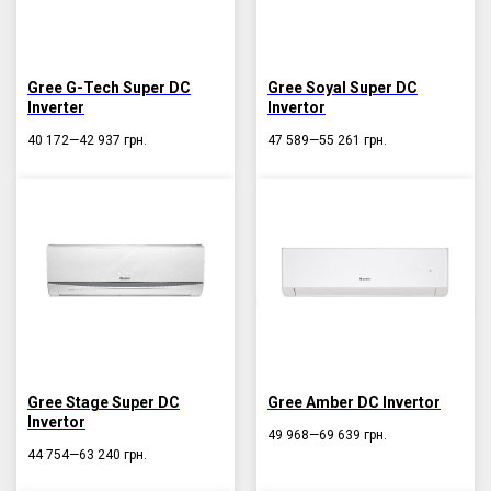
Gree G-Tech Super DC
Gree Soyal Super DC
Inverter
Invertor
40 172—42 937
грн.
47 589—55 261
грн.
Gree Stage Super DC
Gree Amber DC Invertor
Invertor
49 968—69 639
грн.
44 754—63 240
грн.