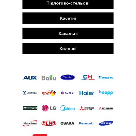
Підлогово-стельові
Касетні
Канальні
Колонні