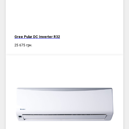
Gree Pular DC Inverter R32
25 675
грн.