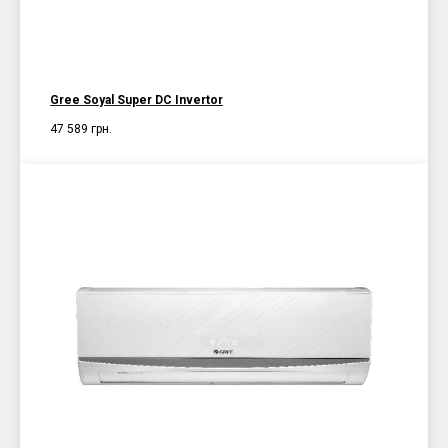
Gree Soyal Super DC Invertor
47 589
грн.