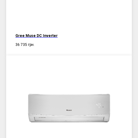
Gree Muse DC Inverter
36 735
грн.