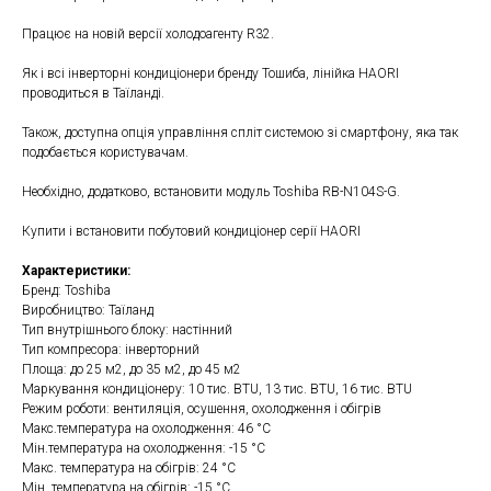
Працює на новій версії холодоагенту R32.
Як і всі інверторні кондиціонери бренду Тошиба, лінійка HAORI
проводиться в Таїланді.
Також, доступна опція управління спліт системою зі смартфону, яка так
подобається користувачам.
Необхідно, додатково, встановити модуль Toshiba RB-N104S-G.
Купити і встановити побутовий кондиціонер серії HAORI
Характеристики:
Бренд: Toshiba
Виробництво: Таїланд
Тип внутрішнього блоку: настінний
Тип компресора: інверторний
Площа: до 25 м2, до 35 м2, до 45 м2
Маркування кондиціонеру: 10 тис. BTU, 13 тис. BTU, 16 тис. BTU
Режим роботи: вентиляція, осушення, охолодження і обігрів
Макс.температура на охолодження: 46 °C
Мін.температура на охолодження: -15 °C
Макс. температура на обігрів: 24 °C
Мін. температура на обігрів: -15 °C