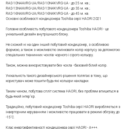
RAS-10N4AVRG-UA/RAS-10N4KVRG-UA - до 25 м. кв.;
RAS-13N4AVRG-UA/RAS-13N4KVRG-UA - до 35 м. кв.;
RAS-16N4AVRG-UA/RAS-16N4KVRG-UA - до 45 м. кв.
Основні особливості кондиціонера Toshiba серії HAORI 2021
Головне особливість побутового кондиціонера Toshiba HAORI - це
унікальний дизайн внутрішнього блоку.
Не схожий ні на один інший побутовий кондиціонер, з особливою
формою, а також з можливістю змінювати колір корпусу за допомогою
спеціальних тканинних чохлів чорного і сірого кольору.
Також, можна використовувати без чохла - базовий білий колір.
Унікальність такого дизайнерського рішення полягає в тому, що
користувач може пошити будь-які кольори накладки.
Таким чином, побутова спліт система HAORI, без проблем впишеться в
будь-який інтер'єр.
Традиційно, побутовий кондиціонер Toshiba серії HAORI виробляється з
інверторним керуванням і можливістю працювати в режимі обігріву до
-15'С.
Клас енергоефективності кондиціонера серії HAORI - А+++.