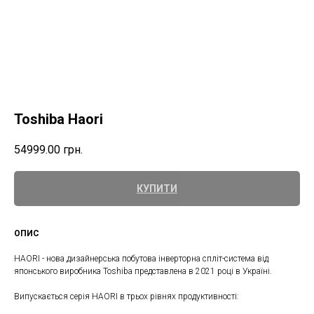
Toshiba Haori
54999.00
грн.
КУПИТИ
ОПИС
HAORI - нова дизайнерська побутова інверторна спліт-система від
японського виробника Toshiba представлена ​​в 2021 році в Україні.
Випускається серія HAORI в трьох рівнях продуктивності: