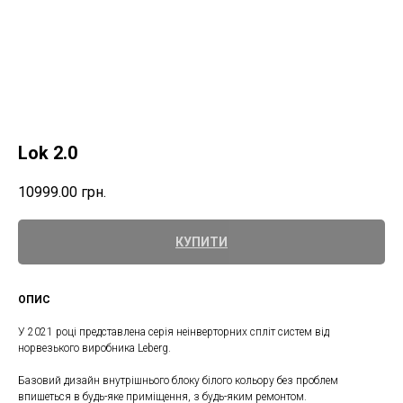
Lok 2.0
10999.00
грн.
КУПИТИ
ОПИС
У 2021 році представлена ​​серія неінверторних спліт систем від
норвезького виробника Leberg.
Базовий дизайн внутрішнього блоку білого кольору без проблем
впишеться в будь-яке приміщення, з будь-яким ремонтом.