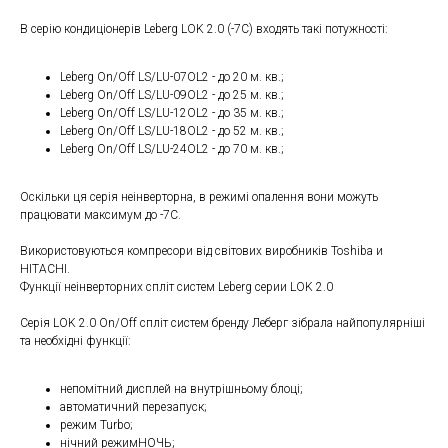
В серію кондиціонерів Leberg LOK 2.0 (-7С) входять такі потужності:
Leberg On/Off LS/LU-07OL2 - до 20 м. кв.;
Leberg On/Off LS/LU-09OL2 - до 25 м. кв.;
Leberg On/Off LS/LU-12OL2 - до 35 м. кв.;
Leberg On/Off LS/LU-18OL2 - до 52 м. кв.;
Leberg On/Off LS/LU-24OL2 - до 70 м. кв.;
Оскільки ця серія неінверторна, в режимі опалення вони можуть
працювати максимум до -7С.
Використовуються компресори від світових виробників Toshiba и
HITACHI.
Функції неінверторних спліт систем Leberg серии LOK 2.0
Серія LOK 2.0 On/Off спліт систем бренду Леберг зібрала найпопулярніші
та необхідні функції:
непомітний дисплей на внутрішньому блоці;
автоматичний перезапуск;
режим Turbo;
нічний режимНОЧЬ;