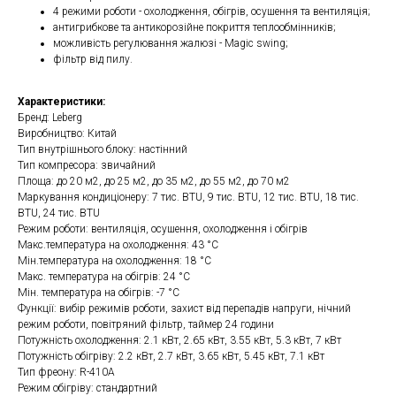
4 режими роботи - охолодження, обігрів, осушення та вентиляція;
антигрибкове та антикорозійне покриття теплообмінників;
можливість регулювання жалюзі - Magic swing;
фільтр від пилу.
Характеристики:
Бренд: Leberg
Виробництво: Китай
Тип внутрішнього блоку: настінний
Тип компресора: звичайний
Площа: до 20 м2, до 25 м2, до 35 м2, до 55 м2, до 70 м2
Маркування кондиціонеру: 7 тис. BTU, 9 тис. BTU, 12 тис. BTU, 18 тис.
BTU, 24 тис. BTU
Режим роботи: вентиляція, осушення, охолодження і обігрів
Макс.температура на охолодження: 43 °C
Мін.температура на охолодження: 18 °C
Макс. температура на обігрів: 24 °C
Мін. температура на обігрів: -7 °C
Функції: вибір режимів роботи, захист від перепадів напруги, нічний
режим роботи, повітряний фільтр, таймер 24 години
Потужність охолодження: 2.1 кВт, 2.65 кВт, 3.55 кВт, 5.3 кВт, 7 кВт
Потужність обігріву: 2.2 кВт, 2.7 кВт, 3.65 кВт, 5.45 кВт, 7.1 кВт
Тип фреону: R-410A
Режим обігріву: стандартний