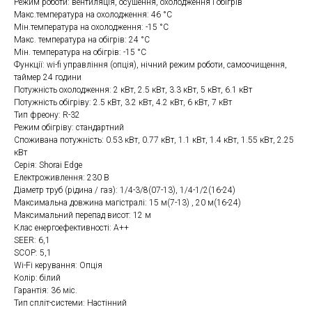
Режим роботи: вентиляція, осушення, охолодження і обігрів
Макс.температура на охолодження: 46 °C
Мін.температура на охолодження: -15 °C
Макс. температура на обігрів: 24 °C
Мін. температура на обігрів: -15 °C
Функції: wi-fi управління (опція), нічний режим роботи, самоочищення,
таймер 24 години
Потужність охолодження: 2 кВт, 2.5 кВт, 3.3 кВт, 5 кВт, 6.1 кВт
Потужність обігріву: 2.5 кВт, 3.2 кВт, 4.2 кВт, 6 кВт, 7 кВт
Тип фреону: R-32
Режим обігріву: стандартний
Споживана потужність: 0.53 кВт, 0.77 кВт, 1.1 кВт, 1.4 кВт, 1.55 кВт, 2.25
кВт
Серія: Shorai Edge
Електроживлення: 230 В
Діаметр труб (рідина / газ): 1/4-3/8(07-13), 1/4-1/2(16-24)
Максимальна довжина магістралі: 15 м(7-13) , 20 м(16-24)
Максимальний перепад висот: 12 м
Клас енергоефективності: A++
SEER: 6,1
SCOP: 5,1
Wi-Fi керування: Опція
Колір: білий
Гарантія: 36 міс.
Тип спліт-системи: Настінний