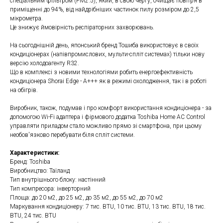
спеціальним фільтром (PM2.5), який, в свою чергу, очищає повітря в
приміщенні до 94%, від найдрібніших частинок пилу розміром до 2,5
мікрометра.
Це знижує ймовірність респіраторних захворювань.
На сьогоднішній день, японський бренд Тошиба використовує в своїх
кондиціонерах (напівпромислових, мульти-спліт системах) тільки нову
версію холодоагенту R32.
Що в комплексі з новими технологіями робить енергоефективність
кондиціонера Shorai Edge - А+++ як в режимі охолодження, так і в роботі
на обігрів.
Виробник, також, подумав і про комфорт використання кондиціонера - за
допомогою Wi-Fi адаптера і фірмового додатка Toshiba Home AC Control
управляти приладом стало можливо прямо зі смартфона, при цьому
необов'язково перебувати біля спліт системи.
Характеристики:
Бренд: Toshiba
Виробництво: Таїланд
Тип внутрішнього блоку: настінний
Тип компресора: інверторний
Площа: до 20 м2, до 25 м2, до 35 м2, до 55 м2, до 70 м2
Маркування кондиціонеру: 7 тис. BTU, 10 тис. BTU, 13 тис. BTU, 18 тис.
BTU, 24 тис. BTU